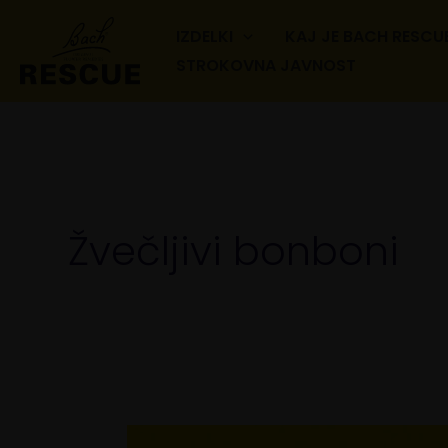
Skip
IZDELKI
KAJ JE BACH RESCU
to
STROKOVNA JAVNOST
content
Žvečljivi bonboni
Moč