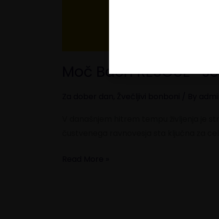
Moč Bach RESCUE® sed
Za dober dan
,
Žvečljivi bonboni
/ By
admi
V današnjem hitrem tempu življenja je st
čustvenega ravnovesja sta ključna za ce
Read More »