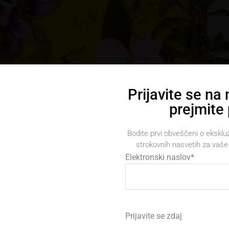
Prijavite se na
prejmite
Upravljanje soglasja
Bodite prvi obveščeni o eksklu
strokovnih nasvetih za vaše 
zagotavljanje najboljših izkušenj uporabljamo piškotke, ki služijo
Elektronski naslov
*
anjevanju in/ali dostopu do podatkov o napravi. Soglasje za te tehnologi
m bo omogočilo obdelavo podatkov, kot so vedenje pri brskanju ali
nstveni ID-ji, na tem spletnem mestu. Neprivolitev ali preklic privolitve lahk
ativno vpliva na nekatere zmožnosti in funkcije.
Prijavite se zdaj
SPREJMI
ZAVRNI
PRIKAZ NASTAVITE