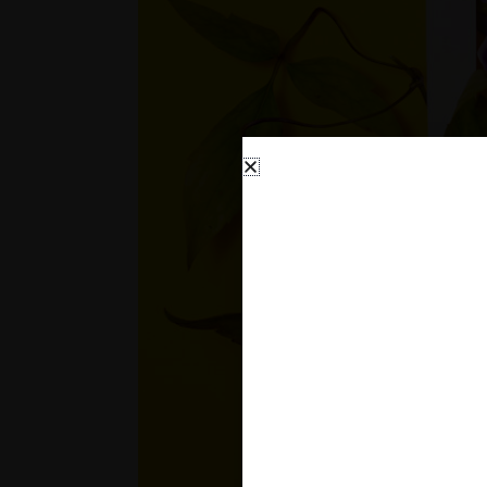
Za 
shr
na
edi
neg