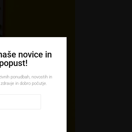
 naše novice in
 popust!
zivnih ponudbah, novostih in
zdravje in dobro počutje.
je
o
V