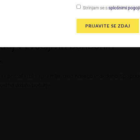
Strinjam se s
splošnimi pogoj
Splošni pogoji
PRIJAVITE SE ZDAJ
aj v žvečljivih bonbonih
n
res postal stalni spremljevalec našega vsakdana. Spopadanj
lostno dobro počutje.