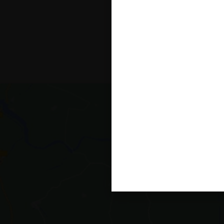
Za 
shr
na
edi
neg