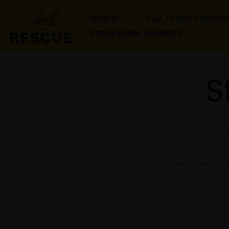
Skip
IZDELKI
KAJ JE BACH RESCU
to
STROKOVNA JAVNOST
content
S
Do strani Strokovna javnost i