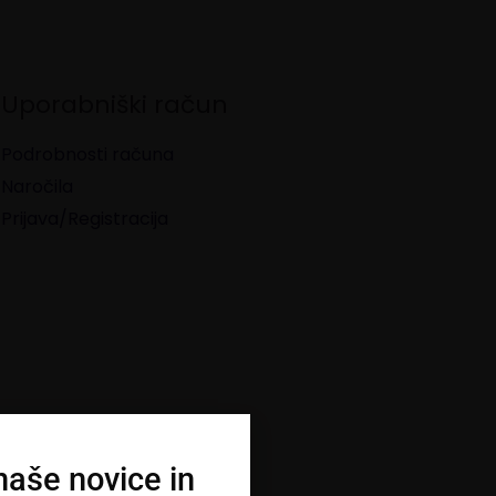
Uporabniški račun
Podrobnosti računa
Naročila
Prijava/Registracija
 naše novice in