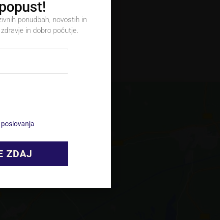
 popust!
zivnih ponudbah, novostih in
zdravje in dobro počutje.
je
o
V
i poslovanja