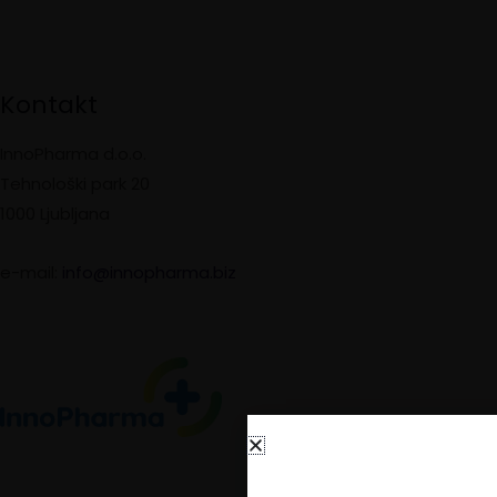
Kontakt
InnoPharma d.o.o.
Tehnološki park 20
1000 Ljubljana
e-mail:
info@innopharma.biz