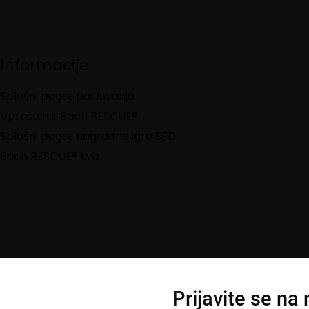
Informacije
Splošni pogoji poslovanja
Vprašalnik Bach RESCUE®
Splošni pogoji nagradne igre SFD
Bach RESCUE® kviz
Prijavite se na