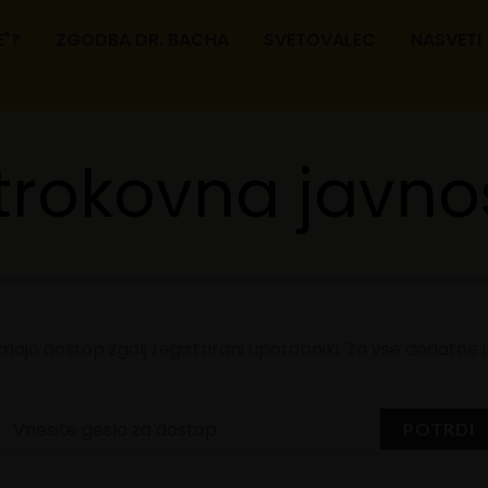
E
?
ZGODBA DR. BACHA
SVETOVALEC
NASVETI
®
trokovna javno
majo dostop zgolj registrirani uporabniki. Za vse dodatne 