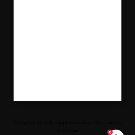
Splošni pogoji nagradne igre SFD
Bach RESCUE® kviz
Uporabniški račun
Podrobnosti računa
Naročila
Prijava/Registracija
Copyright © 2026 Innopharma d.o.o. Vse pravice
pridržane
0