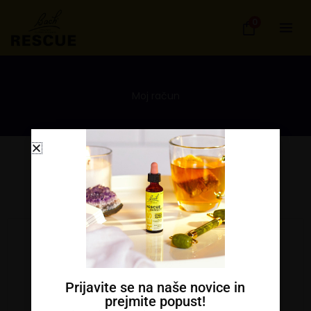
Skip
0
to
content
Moj račun
Prijava
Prijavite se na naše novice in
prejmite popust!