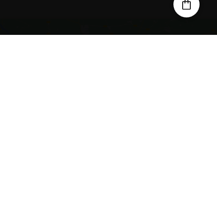
Kliknite, če želite sprejeti piškotke
za trženje in omogočiti to vsebino