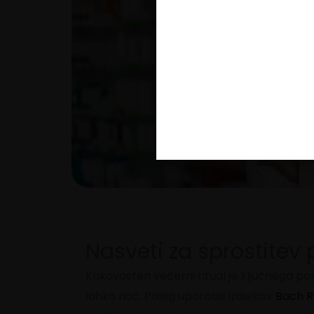
neg
Nasveti za sprostitev
Kakovosten večerni ritual je ključnega p
lahko noč. Poleg uporabe izdelkov
Bach R