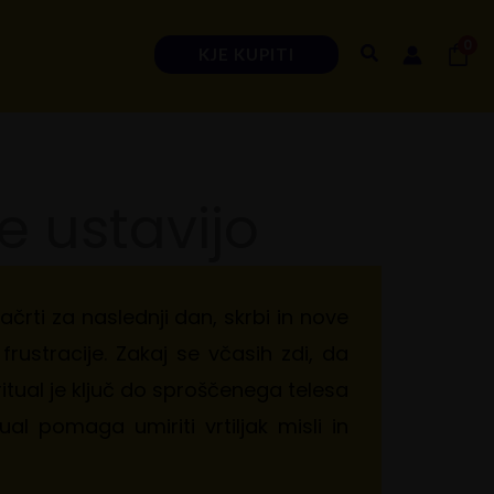
0
Search
KJE KUPITI
e ustavijo
 načrti za naslednji dan, skrbi in nove
ustracije. Zakaj se včasih zdi, da
ritual je ključ do sproščenega telesa
al pomaga umiriti vrtiljak misli in