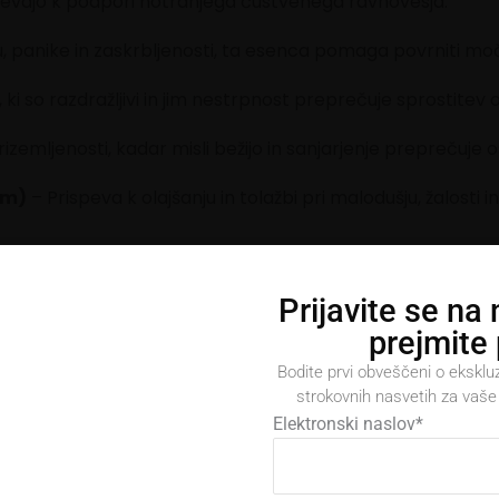
vajo k podpori notranjega čustvenega ravnovesja:
, panike in zaskrbljenosti, ta esenca pomaga povrniti mo
 ki so razdražljivi in jim nestrpnost preprečuje sprostitev
zemljenosti, kadar misli bežijo in sanjarjenje preprečuje
em)
– Prispeva k olajšanju in tolažbi pri malodušju, žalost
 vračati samonadzor pri nenadzorovanih čustvenih odziv
Prijavite se na
 lažji večerni odklop pred spanjem in pomaga ustaviti vrt
prejmite
Upravljanje soglasja
Bodite prvi obveščeni o eksklu
strokovnih nasvetih za vaše 
zagotavljanje najboljših izkušenj uporabljamo piškotke, ki služijo
Elektronski naslov
*
anjevanju in/ali dostopu do podatkov o napravi. Soglasje za te tehnologi
m bo omogočilo obdelavo podatkov, kot so vedenje pri brskanju ali
Kje kupiti izdelke Bach
nstveni ID-ji, na tem spletnem mestu. Neprivolitev ali preklic privolitve lahk