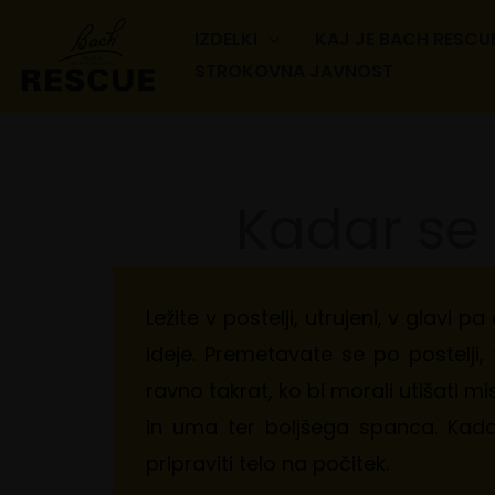
Skip
IZDELKI
KAJ JE BACH RESCU
to
STROKOVNA JAVNOST
content
Kadar se 
Ležite v postelji, utrujeni, v glavi p
ideje. Premetavate se po postelji
ravno takrat, ko bi morali utišati m
in uma ter boljšega spanca. Kadar 
pripraviti telo na počitek.