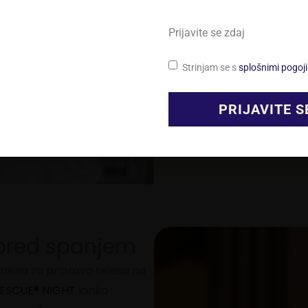
ativno vpliva na nekatere zmožnosti in funkcije.
Izdelki Bach RESCUE
so 
®
lekarnah in izbranih spe
Prijavite se zdaj
Sloveniji.
SPREJMI
ZAVRNI
PRIKAZ NASTAVITE
Strinjam se s
splošnimi pogoj
Splošni pogoji
VEČ INFORMACIJ
 pred spanjem
omena za pripravo telesa na
ESCUE® NIGHT
lahko