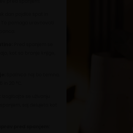
tev pred spanjem:
k dan pojdite spat in
ndi. To pomaga uravnavati
 spanca.
tino:
Pred spanjem se
jo, kot so branje knjige,
je:
Spalnica naj bo temna,
6 in 20
°C.
:
Izogibajte se uživanju
 spanjem, saj delujeta kot
aprav pred spanjem: