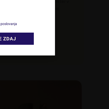
na voljo na naši spletni trgovini ter v
cializiranih prodajalnah po vsej
V
i poslovanja