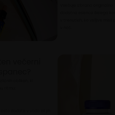
Vsebuje izbrano originalno
dodatno esenco Belega kos
v trenutkih, ko vsiljive mis
v noč.
ten večerni
v spanec?
ličnih oblikah, ki
u ritmu:
rosto dodate v vodo ali jih