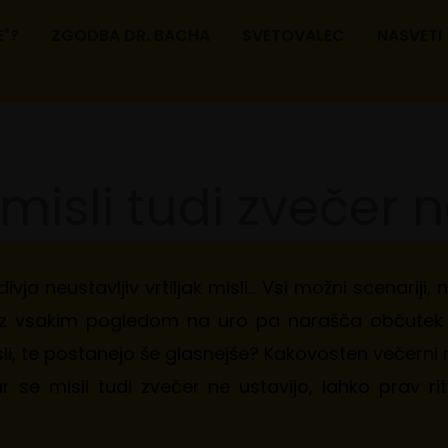
E
?
ZGODBA DR. BACHA
SVETOVALEC
NASVETI
®
misli tudi zvečer n
a divja neustavljiv vrtiljak misli… Vsi možni scenariji,
, z vsakim pogledom na uro pa narašča občutek fr
isli, te postanejo še glasnejše? Kakovosten večerni 
se misli tudi zvečer ne ustavijo, lahko prav ritu