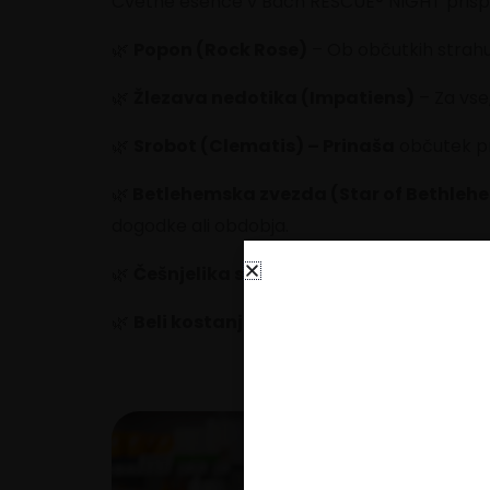
Cvetne esence v Bach RESCUE® NIGHT prispe
🌿
Popon (Rock Rose)
– Ob občutkih strahu
🌿
Žlezava nedotika (Impatiens)
– Za vse,
🌿
Srobot (Clematis) – Prinaša
občutek pri
🌿
Betlehemska zvezda (Star of Bethleh
dogodke ali obdobja.
🌿
Češnjelika sliva (Cherry Plum)
– Pomaga
🌿
Beli kostanj (White Chestnut)
– Omogoča
Za 
shr
na
edi