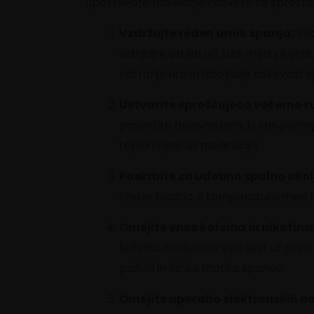
upoštevate naslednje nasvete za sprosti
Vzdržujte reden urnik spanja:
Vsa
vstajajte ob isti uri, tudi med vike
notranjo uro in izboljšuje kakovost
Ustvarite sproščujočo večerno ru
posvetite dejavnostim, ki vas pomirja
topla kopel ali meditacija.
Poskrbite za udobno spalno okol
tiha in hladna, s temperaturo med 1
Omejite vnos kofeina in nikotina
kofeina in nikotina vsaj šest ur pred
poživili in lahko motita spanec.
Omejite uporabo elektronskih n