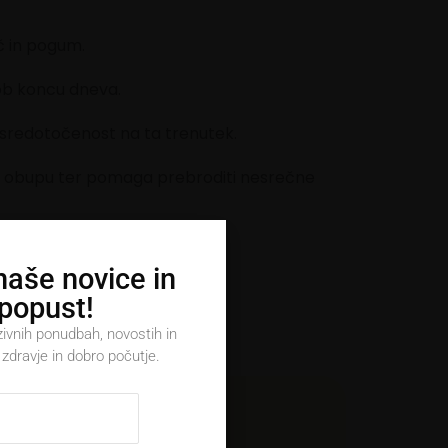
č in pogum.
 ob koncu dneva.
 osredotočenost na ta trenutek.
i in obupu ter pomaga prebroditi nesrečne
ih.
 naše novice in
iljak neželenih misli.
 popust!
zivnih ponudbah, novostih in
zdravje in dobro počutje.
je
 RESCUE®?
o