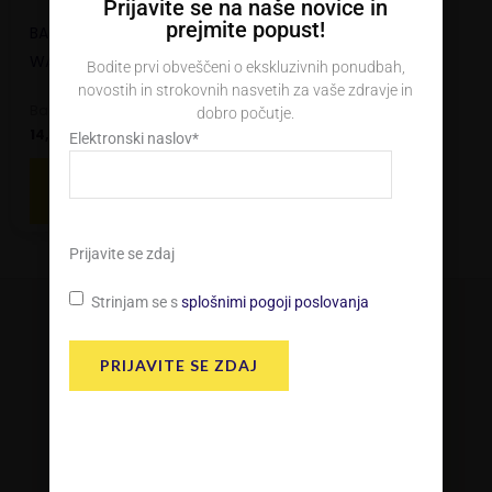
Prijavite se na naše novice in
prejmite popust!
BACH ESENCA št. 33
WALNUT (OREH)
Bodite prvi obveščeni o ekskluzivnih ponudbah,
novostih in strokovnih nasvetih za vaše zdravje in
Bach kapljice
dobro počutje.
14,57
€
Elektronski naslov
*
DODAJ V
KOŠARICO
Prijavite se zdaj
Strinjam se s
splošnimi pogoji poslovanja
PRIJAVITE SE ZDAJ
Kontakt
InnoPharma d.o.o.
Tehnološki park 20
1000 Ljubljana