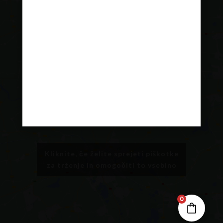
za trženje in omogočiti to vsebino
Kliknite, če želite sprejeti piškotke
za trženje in omogočiti to vsebino
0