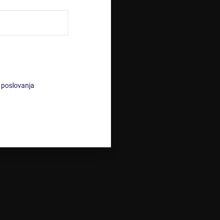
je
Podrobnosti računa
o
Naročila
Prijava/Registracija
V
i poslovanja