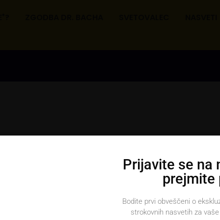
E
?
ZGODBA DR. BACHA
SVETOVALEC
NASVETI
®
Prijavite se na
prejmite
Upravljanje soglasja
Bodite prvi obveščeni o eksklu
Informacije
strokovnih nasvetih za vaše 
zagotavljanje najboljših izkušenj uporabljamo piškotke, ki služijo