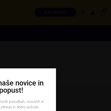
0
Search
KJE KUPITI
 naše novice in
 popust!
zivnih ponudbah, novostih in
Uporabniški račun
zdravje in dobro počutje.