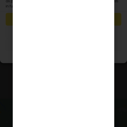
ali preklic privolitve lahko negativno vpliva na nekatere zmožnosti
Podrobnosti računa
in funkcije.
Naročila
Prijava/Registracija
SPREJMI
ZAVRNI
PRIKAZ NASTAVITEV
Splošni pogoji
Copyright © 2026 Innopharma d.o.o. Vse pravice
pridržane