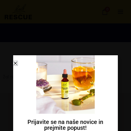
Skip
0
to
content
Žal ni izdelkov za prikaz
Kontakt
Prijavite se na naše novice in
prejmite popust!