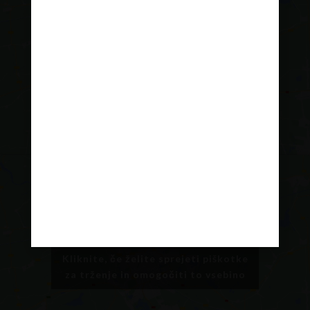
Kliknite, če želite sprejeti piškotke
za trženje in omogočiti to vsebino
Kliknite, če želite sprejeti piškotke
za trženje in omogočiti to vsebino