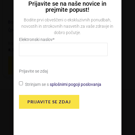
Prijavite se na naše novice in
prejmite popust!
Bodite prvi obveščeni o ekskluzivnih ponudbah,
Bach RESCUE® pastile
novostih in strokovnih nasvetih za vaše zdravje in
(pomaranča-bezeg)
dobro počutje.
Elektronski naslov
*
Bach RESCUE
8,94
€
DODAJ V
KOŠARICO
Prijavite se zdaj
Strinjam se s
splošnimi pogoji poslovanja
PRIJAVITE SE ZDAJ
Kontakt
InnoPharma d.o.o.