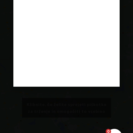
Kliknite, če želite sprejeti piškotke
za trženje in omogočiti to vsebino
Kliknite, če želite sprejeti piškotke
za trženje in omogočiti to vsebino
0