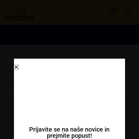
Skip
0
to
content
Žal ni izdelkov za prikaz
Kontakt
Prijavite se na naše novice in
prejmite popust!