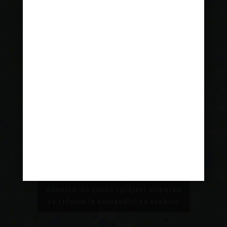
Kliknite, če želite sprejeti piškotke
za trženje in omogočiti to vsebino
Kliknite, če želite sprejeti piškotke
za trženje in omogočiti to vsebino