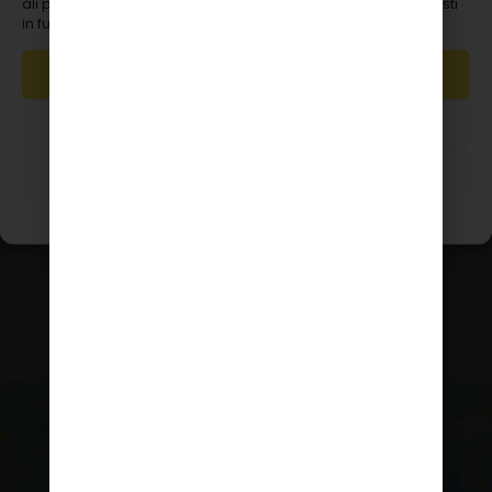
ali preklic privolitve lahko negativno vpliva na nekatere zmožnosti
Podrobnosti računa
in funkcije.
Naročila
Prijava/Registracija
SPREJMI
ZAVRNI
PRIKAZ NASTAVITEV
Splošni pogoji
Copyright © 2026 Innopharma d.o.o. Vse pravice
pridržane