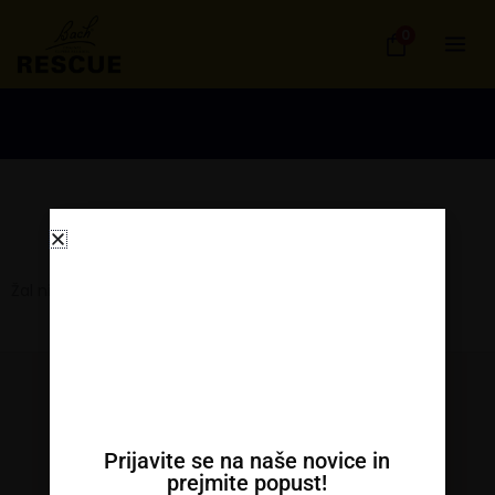
Skip
0
to
content
Žal ni izdelkov za prikaz
Kontakt
Prijavite se na naše novice in
prejmite popust!