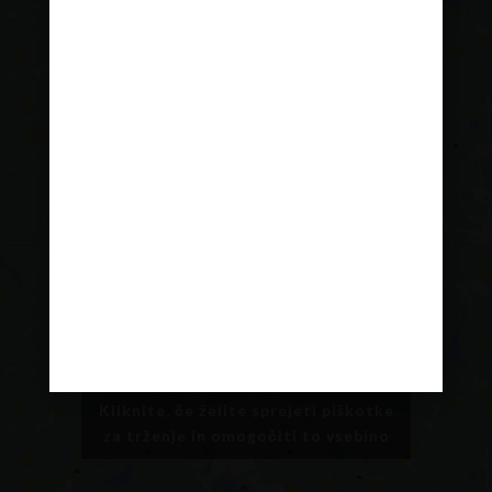
Kliknite, če želite sprejeti piškotke
za trženje in omogočiti to vsebino
Kliknite, če želite sprejeti piškotke
za trženje in omogočiti to vsebino