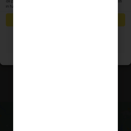
ali preklic privolitve lahko negativno vpliva na nekatere zmožnosti
Podrobnosti računa
in funkcije.
Naročila
Prijava/Registracija
SPREJMI
ZAVRNI
PRIKAZ NASTAVITEV
Splošni pogoji
Copyright © 2026 Innopharma d.o.o. Vse pravice
pridržane