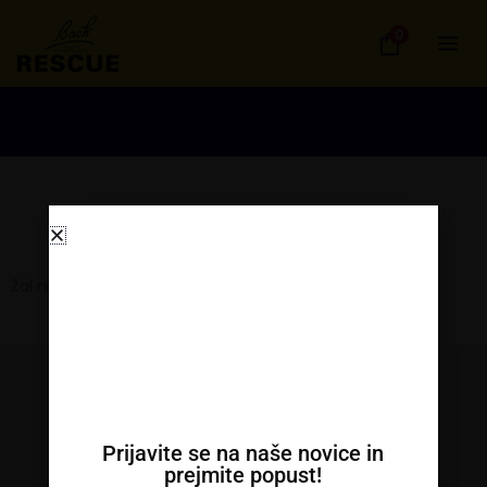
Skip
0
to
content
Žal ni izdelkov za prikaz
Kontakt
Prijavite se na naše novice in
prejmite popust!