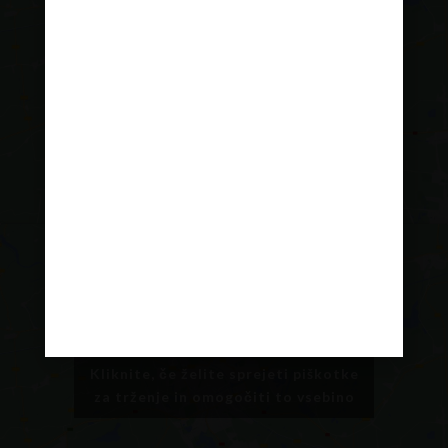
Kliknite, če želite sprejeti piškotke
za trženje in omogočiti to vsebino
Kliknite, če želite sprejeti piškotke
za trženje in omogočiti to vsebino