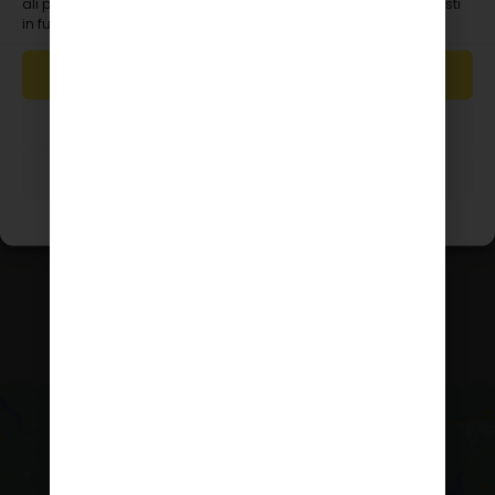
ali preklic privolitve lahko negativno vpliva na nekatere zmožnosti
Podrobnosti računa
in funkcije.
Naročila
Prijava/Registracija
SPREJMI
ZAVRNI
PRIKAZ NASTAVITEV
Splošni pogoji
Copyright © 2026 Innopharma d.o.o. Vse pravice
pridržane